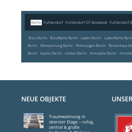
Berlin
Fuhlendorf
Fuhlendorf OT Bodstedt
Fuhlendorf-
Büro Berlin
Bürofläche Berlin
Laden Berlin
Ladenfläche Berl
Berlin
Mietwohnung Berlin
Wohnungen Berlin
Reihenhaus Be
Berlin
kaufen Berlin
mieten Berlin
Immobilie Berlin
Immobil
NEUE OBJEKTE
UNSER
Traumwohnung in
oberster Etage – ruhig,
zentral & große