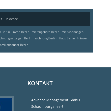
os - Heidesee
 Berlin
Immo Berlin
Mietangebote Berlin
Mietwohnungen
hnungsanzeigen Berlin
Wohnung Berlin
Haus Berlin
Häuser
familienhäuser Berlin
KONTAKT
Advance Management GmbH
Schaumburgallee 6