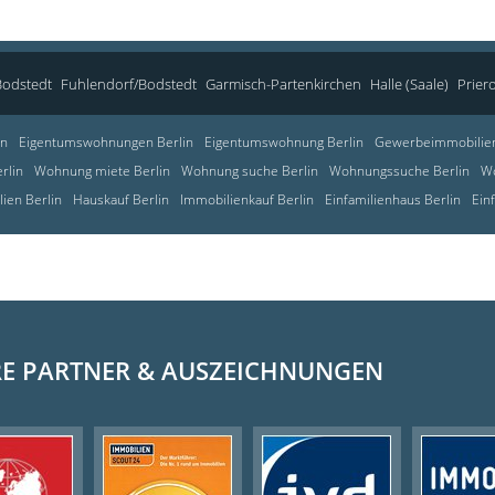
Bodstedt
Fuhlendorf/Bodstedt
Garmisch-Partenkirchen
Halle (Saale)
Prier
in
Eigentumswohnungen Berlin
Eigentumswohnung Berlin
Gewerbeimmobilien
rlin
Wohnung miete Berlin
Wohnung suche Berlin
Wohnungssuche Berlin
Wo
ien Berlin
Hauskauf Berlin
Immobilienkauf Berlin
Einfamilienhaus Berlin
Ein
E PARTNER & AUSZEICHNUNGEN