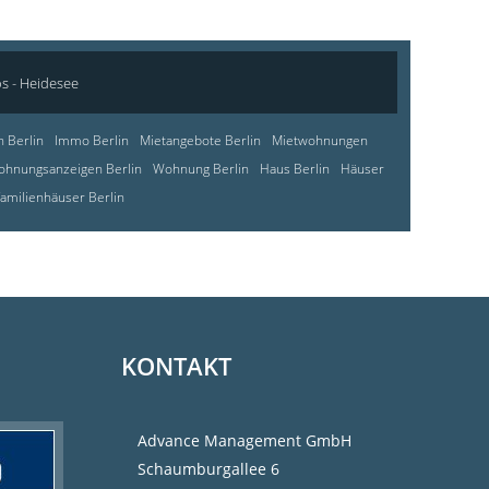
os - Heidesee
 Berlin
Immo Berlin
Mietangebote Berlin
Mietwohnungen
hnungsanzeigen Berlin
Wohnung Berlin
Haus Berlin
Häuser
familienhäuser Berlin
KONTAKT
Advance Management GmbH
Schaumburgallee 6