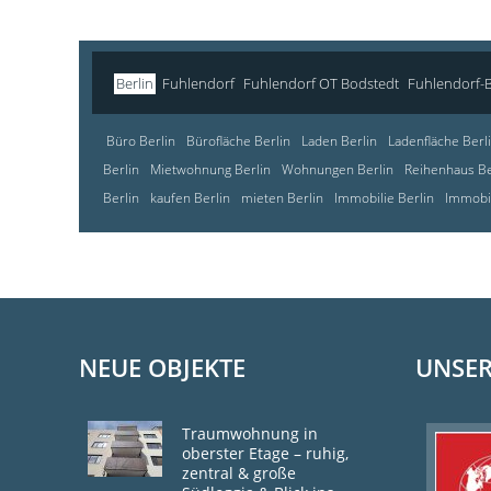
Berlin
Fuhlendorf
Fuhlendorf OT Bodstedt
Fuhlendorf-
Büro Berlin
Bürofläche Berlin
Laden Berlin
Ladenfläche Berl
Berlin
Mietwohnung Berlin
Wohnungen Berlin
Reihenhaus Be
Berlin
kaufen Berlin
mieten Berlin
Immobilie Berlin
Immobil
NEUE OBJEKTE
UNSER
Traumwohnung in
oberster Etage – ruhig,
zentral & große