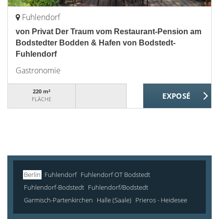
Fuhlendorf
von Privat Der Traum vom Restaurant-Pension am
Bodstedter Bodden & Hafen von Bodstedt-
Fuhlendorf
Gastronomie
220 m²
FLÄCHE
Berlin
Fuhlendorf
Fuhlendorf OT Bodstedt
Fuhlendorf-Bodstedt
Fuhlendorf/Bodstedt
Garmisch-Partenkirchen
Halle (Saale)
Prieros - Heidesee