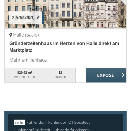
2.500.000,- €
Halle (Saale)
Gründerzeitenhaus im Herzen von Halle direkt am
Marktplatz
Mehrfamilienhaus
829,92 m²
12
WOHNFLÄCHE
ZIMMER
Berlin
Fuhlendorf
Fuhlendorf OT Bodstedt
Fuhlendorf-Bodstedt
Fuhlendorf/Bodstedt