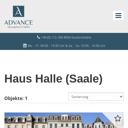
+49 (0) 172-300 8000 Kundenhotline
Mo. - Fr. 09.00 - 19.00 Uhr & Sa. - So. 10.00 - 14.00 Uhr
Haus Halle (Saale)
Objekte:
1