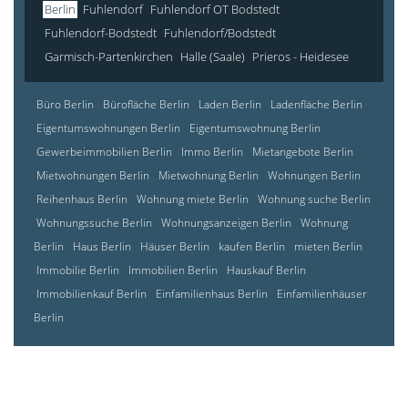
Berlin
Fuhlendorf
Fuhlendorf OT Bodstedt
Fuhlendorf-Bodstedt
Fuhlendorf/Bodstedt
Garmisch-Partenkirchen
Halle (Saale)
Prieros - Heidesee
Büro Berlin
Bürofläche Berlin
Laden Berlin
Ladenfläche Berlin
Eigentumswohnungen Berlin
Eigentumswohnung Berlin
Gewerbeimmobilien Berlin
Immo Berlin
Mietangebote Berlin
Mietwohnungen Berlin
Mietwohnung Berlin
Wohnungen Berlin
Reihenhaus Berlin
Wohnung miete Berlin
Wohnung suche Berlin
Wohnungssuche Berlin
Wohnungsanzeigen Berlin
Wohnung
Berlin
Haus Berlin
Häuser Berlin
kaufen Berlin
mieten Berlin
Immobilie Berlin
Immobilien Berlin
Hauskauf Berlin
Immobilienkauf Berlin
Einfamilienhaus Berlin
Einfamilienhäuser
Berlin