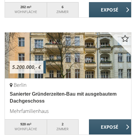
202 m²
6
WOHNFLÄCHE
ZIMMER
5.200.000,- €
Berlin
Sanierter Gründerzeiten-Bau mit ausgebautem
Dachgeschoss
Mehrfamilienhaus
920 m²
2
WOHNFLÄCHE
ZIMMER