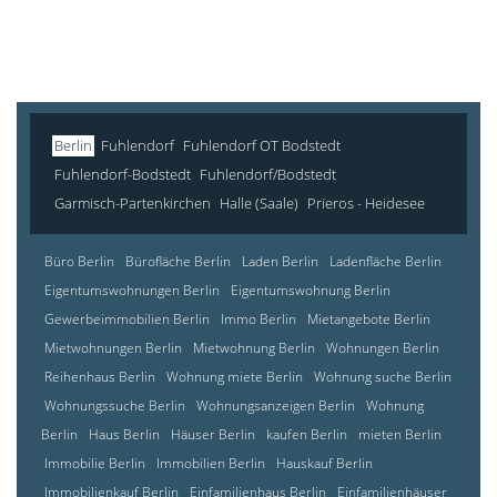
Berlin
Fuhlendorf
Fuhlendorf OT Bodstedt
Fuhlendorf-Bodstedt
Fuhlendorf/Bodstedt
Garmisch-Partenkirchen
Halle (Saale)
Prieros - Heidesee
Büro Berlin
Bürofläche Berlin
Laden Berlin
Ladenfläche Berlin
Eigentumswohnungen Berlin
Eigentumswohnung Berlin
Gewerbeimmobilien Berlin
Immo Berlin
Mietangebote Berlin
Mietwohnungen Berlin
Mietwohnung Berlin
Wohnungen Berlin
Reihenhaus Berlin
Wohnung miete Berlin
Wohnung suche Berlin
Wohnungssuche Berlin
Wohnungsanzeigen Berlin
Wohnung
Berlin
Haus Berlin
Häuser Berlin
kaufen Berlin
mieten Berlin
Immobilie Berlin
Immobilien Berlin
Hauskauf Berlin
Immobilienkauf Berlin
Einfamilienhaus Berlin
Einfamilienhäuser