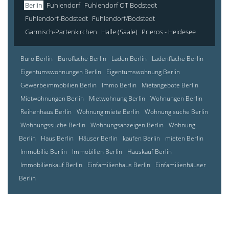
Berlin
Fuhlendorf
Fuhlendorf OT Bodstedt
Fuhlendorf-Bodstedt
Fuhlendorf/Bodstedt
Garmisch-Partenkirchen
Halle (Saale)
Prieros - Heidesee
Büro Berlin
Bürofläche Berlin
Laden Berlin
Ladenfläche Berlin
Eigentumswohnungen Berlin
Eigentumswohnung Berlin
Gewerbeimmobilien Berlin
Immo Berlin
Mietangebote Berlin
Mietwohnungen Berlin
Mietwohnung Berlin
Wohnungen Berlin
Reihenhaus Berlin
Wohnung miete Berlin
Wohnung suche Berlin
Wohnungssuche Berlin
Wohnungsanzeigen Berlin
Wohnung
Berlin
Haus Berlin
Häuser Berlin
kaufen Berlin
mieten Berlin
Immobilie Berlin
Immobilien Berlin
Hauskauf Berlin
Immobilienkauf Berlin
Einfamilienhaus Berlin
Einfamilienhäuser
Berlin