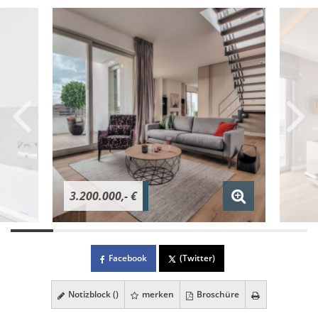
3.200.000,- €
Facebook
(Twitter)
Notizblock (
)
merken
Broschüre